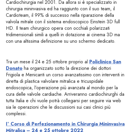
Cardiochirurgia nel 2001. Da allora si è specializzato in
chirurgia mininvasiva ed ha raggiunto con il suo team, il
Cardioteam, il 99% di successo nella riparazione della
valvola mitrale con il sistema endoscopico Einstein 3D full
HD. Il team chirurgico opera con occhiali polarizzati
tridimensionali simili a quelli in dotazione ai cinema 3D ma
con una altissima definizione su uno schermo dedicato.
Tra un mese il 24 e 25 ottobre proprio al
Policlinico San
Donato
ha organizzato sotto la direzione dei dottori
Frigiola e Menicanti un corso avanzatissimo con interventi in
diretta di plastica valvolare mitralica e tricuspidale
endoscopica, l’operazione più avanzata al mondo per la
cura delle valvole cardiache. Arriveranno cardiochirurghi da
tutta Italia e chi vuole potrà collegarsi per seguire via web
sia le operazioni che le discussioni sui casi clinici più
complessi.
I° Corso di Perfezionamento in Chirurgia Mininvasiva
Mitralica – 24 e 25 ottobre 2022