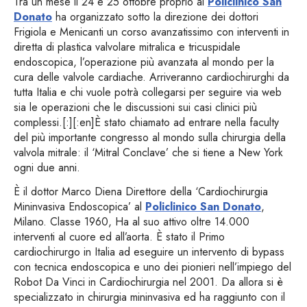
Tra un mese il 24 e 25 ottobre proprio al
Policlinico San
Donato
ha organizzato sotto la direzione dei dottori
Frigiola e Menicanti un corso avanzatissimo con interventi in
diretta di plastica valvolare mitralica e tricuspidale
endoscopica, l’operazione più avanzata al mondo per la
cura delle valvole cardiache. Arriveranno cardiochirurghi da
tutta Italia e chi vuole potrà collegarsi per seguire via web
sia le operazioni che le discussioni sui casi clinici più
complessi.[:][:en]È stato chiamato ad entrare nella faculty
del più importante congresso al mondo sulla chirurgia della
valvola mitrale: il ‘Mitral Conclave’ che si tiene a New York
ogni due anni.
È il dottor Marco Diena Direttore della ‘Cardiochirurgia
Mininvasiva Endoscopica’ al
Policlinico San Donato
,
Milano. Classe 1960, Ha al suo attivo oltre 14.000
interventi al cuore ed all’aorta. È stato il Primo
cardiochirurgo in Italia ad eseguire un intervento di bypass
con tecnica endoscopica e uno dei pionieri nell’impiego del
Robot Da Vinci in Cardiochirurgia nel 2001. Da allora si è
specializzato in chirurgia mininvasiva ed ha raggiunto con il