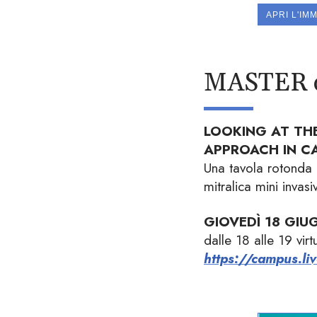
APRI L'IM
MASTER o
LOOKING AT THE
APPROACH IN C
Una tavola rotonda c
mitralica mini invasi
GIOVEDÌ 18 GIU
dalle 18 alle 19 vir
https://campus.l